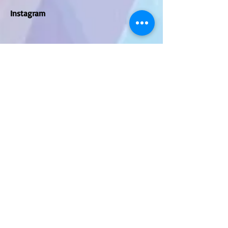
Instagram
2015 por PIERETT MODAS
PIERETT MODAS - CNPJ:
22.681.580
/0001-62
Endereço: Zona Leste - São Paulo, SP
Contatos - WhatsApp:
(11) 9 6304-1916
/ Email :