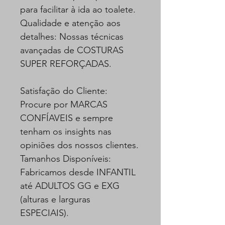
para facilitar à ida ao toalete.
Qualidade e atenção aos
detalhes: Nossas técnicas
avançadas de COSTURAS
SUPER REFORÇADAS.
Satisfação do Cliente:
Procure por MARCAS
CONFÍAVEIS e sempre
tenham os insights nas
opiniões dos nossos clientes.
Tamanhos Disponíveis:
Fabricamos desde INFANTIL
até ADULTOS GG e EXG
(alturas e larguras
ESPECIAIS).