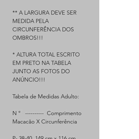
** A LARGURA DEVE SER
MEDIDA PELA
CIRCUNFERÊNCIA DOS
OMBROS!!!
* ALTURA TOTAL ESCRITO
EM PRETO NA TABELA
JUNTO AS FOTOS DO
ANÚNCIO!!!
Tabela de Medidas Adulto:
N ° ---------- Comprimento
Macacão X Circunferência
P- 38-40 149 cm x 116 cm