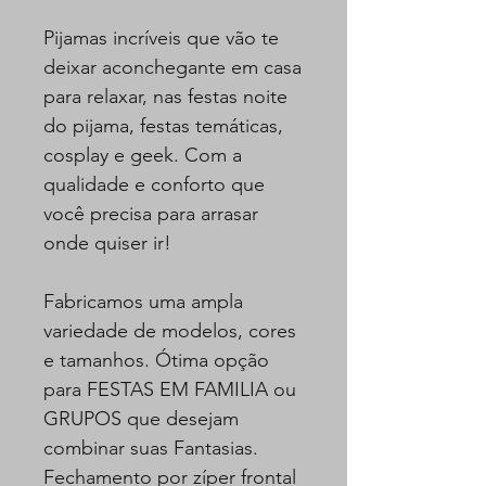
Pijamas incríveis que vão te
deixar aconchegante em casa
para relaxar, nas festas noite
do pijama, festas temáticas,
cosplay e geek. Com a
qualidade e conforto que
você precisa para arrasar
onde quiser ir!
Fabricamos uma ampla
variedade de modelos, cores
e tamanhos. Ótima opção
para FESTAS EM FAMILIA ou
GRUPOS que desejam
combinar suas Fantasias.
Fechamento por zíper frontal