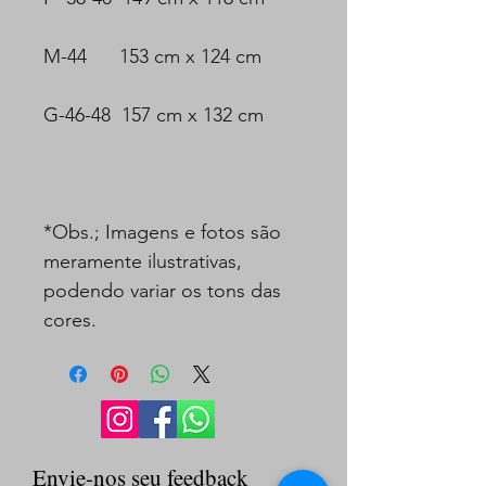
M-44 153 cm x 124 cm
G-46-48 157 cm x 132 cm
*Obs.; Imagens e fotos são
meramente ilustrativas,
podendo variar os tons das
cores.
Envie-nos seu feedback