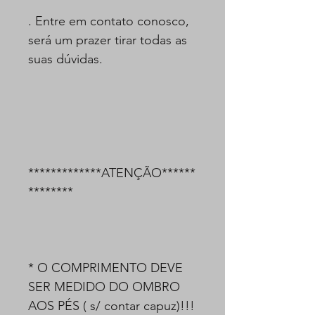
. Entre em contato conosco,
será um prazer tirar todas as
suas dúvidas.
*************ATENÇÃO******
********
* O COMPRIMENTO DEVE
SER MEDIDO DO OMBRO
AOS PÉS ( s/ contar capuz)!!!